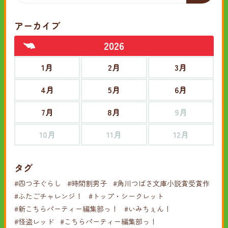
アーカイブ
2026
1月
2月
3月
4月
5月
6月
7月
8月
9月
10月
11月
12月
タグ
#四つ子ぐらし
#時間割男子
#角川つばさ文庫小説賞受賞作
#ふたごチャレンジ！
#トップ・シークレット
#新こちらパーティー編集部っ！
#いみちぇん！
#怪盗レッド
#こちらパーティー編集部っ！