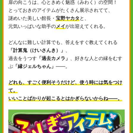
扉の向こうは、心ときめく魅惑（みわく）の空間！
とっておきのアイテムがたくさん展示されてて、
謎めいた美しい館長・
宝野ヤカタ
と、
元気いっぱいな助手の
メイ
が出迎えてくれる。
どんなに難しい計算でも、答えをすぐ教えてくれる
「計算鬼（けいさんき）」
、
過去をうつす
「過去カメラ」
、好きな人との縁をむす
ぶ
「縁ジェルちゃん」
――。
どれも、すごく便利そうだけど、使う時には気をつけ
て。
いいことばかりが起こるとはかぎらないからね――。