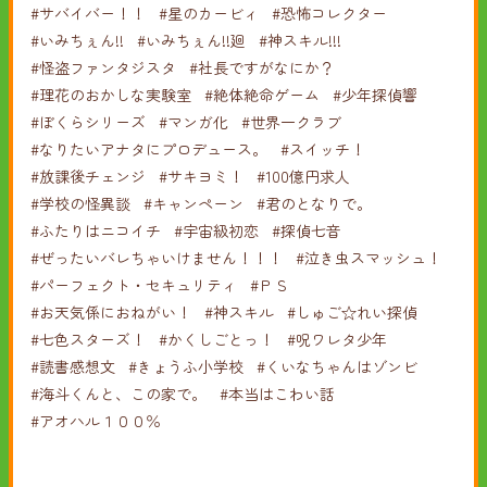
#サバイバー！！
#星のカービィ
#恐怖コレクター
#いみちぇん!!
#いみちぇん!!廻
#神スキル!!!
#怪盗ファンタジスタ
#社長ですがなにか？
#理花のおかしな実験室
#絶体絶命ゲーム
#少年探偵響
#ぼくらシリーズ
#マンガ化
#世界一クラブ
#なりたいアナタにプロデュース。
#スイッチ！
#放課後チェンジ
#サキヨミ！
#100億円求人
#学校の怪異談
#キャンペーン
#君のとなりで。
#ふたりはニコイチ
#宇宙級初恋
#探偵七音
#ぜったいバレちゃいけません！！！
#泣き虫スマッシュ！
#パーフェクト・セキュリティ
#ＰＳ
#お天気係におねがい！
#神スキル
#しゅご☆れい探偵
#七色スターズ！
#かくしごとっ！
#呪ワレタ少年
#読書感想文
#きょうふ小学校
#くいなちゃんはゾンビ
#海斗くんと、この家で。
#本当はこわい話
#アオハル１００％