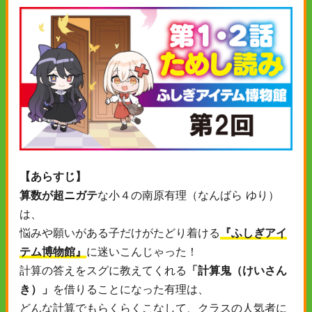
【あらすじ】
算数が超ニガテ
な小４の南原有理（なんばら ゆり）
は、
悩みや願いがある子だけがたどり着ける
『ふしぎアイ
テム博物館』
に迷いこんじゃった！
計算の答えをスグに教えてくれる
「計算鬼（けいさん
き）」
を借りることになった有理は、
どんな計算でもらくらくこなして、クラスの人気者に