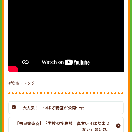
#恐怖コレクター
大人気！ つばさ講座が公開中☆
【明日発売☆】『学校の怪異談 真堂レイはだませ
ない』最新話...