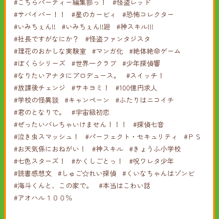
#こちらパーティー編集部っ！
#怪盗レッド
#サバイバー！！
#星のカービィ
#恐怖コレクター
#いみちぇん!!
#いみちぇん!!廻
#神スキル!!!
#社長ですがなにか？
#怪盗ファンタジスタ
#理花のおかしな実験室
#マンガ化
#絶体絶命ゲーム
#ぼくらシリーズ
#世界一クラブ
#少年探偵響
#なりたいアナタにプロデュース。
#スイッチ！
#放課後チェンジ
#サキヨミ！
#100億円求人
#学校の怪異談
#キャンペーン
#ふたりはニコイチ
#君のとなりで。
#宇宙級初恋
#ぜったいバレちゃいけません！！！
#探偵七音
#泣き虫スマッシュ！
#パーフェクト・セキュリティ
#ＰＳ
#お天気係におねがい！
#神スキル
#きょうふ小学校
#七色スターズ！
#かくしごとっ！
#呪ワレタ少年
#読書感想文
#しゅご☆れい探偵
#くいなちゃんはゾンビ
#海斗くんと、この家で。
#本当はこわい話
#アオハル１００％