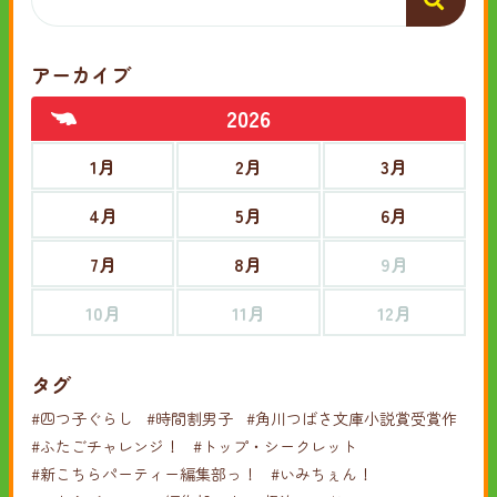
アーカイブ
2026
1月
2月
3月
4月
5月
6月
7月
8月
9月
10月
11月
12月
タグ
#四つ子ぐらし
#時間割男子
#角川つばさ文庫小説賞受賞作
#ふたごチャレンジ！
#トップ・シークレット
#新こちらパーティー編集部っ！
#いみちぇん！