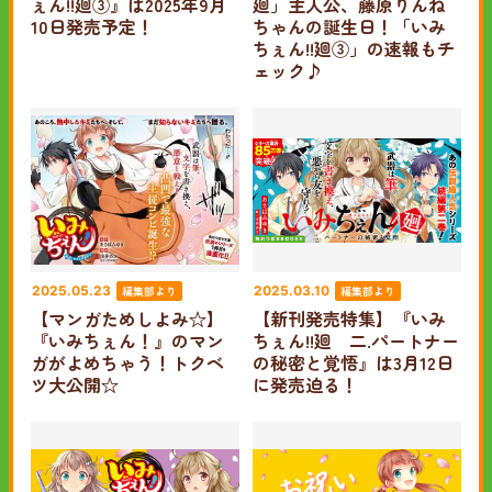
ぇん!!廻③』は2025年9月
廻」主人公、藤原りんね
10日発売予定！
ちゃんの誕生日！「いみ
ちぇん!!廻③」の速報もチ
ェック♪
編集部より
編集部より
2025.05.23
2025.03.10
【マンガためしよみ☆】
【新刊発売特集】『いみ
『いみちぇん！』のマン
ちぇん!!廻 二.パートナー
ガがよめちゃう！トクベ
の秘密と覚悟』は3月12日
ツ大公開☆
に発売迫る！