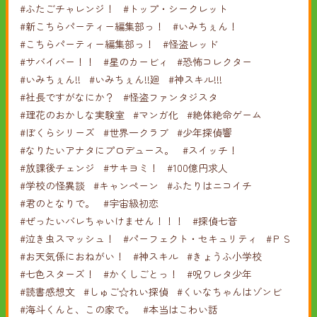
#ふたごチャレンジ！
#トップ・シークレット
#新こちらパーティー編集部っ！
#いみちぇん！
#こちらパーティー編集部っ！
#怪盗レッド
#サバイバー！！
#星のカービィ
#恐怖コレクター
#いみちぇん!!
#いみちぇん!!廻
#神スキル!!!
#社長ですがなにか？
#怪盗ファンタジスタ
#理花のおかしな実験室
#マンガ化
#絶体絶命ゲーム
#ぼくらシリーズ
#世界一クラブ
#少年探偵響
#なりたいアナタにプロデュース。
#スイッチ！
#放課後チェンジ
#サキヨミ！
#100億円求人
#学校の怪異談
#キャンペーン
#ふたりはニコイチ
#君のとなりで。
#宇宙級初恋
#ぜったいバレちゃいけません！！！
#探偵七音
#泣き虫スマッシュ！
#パーフェクト・セキュリティ
#ＰＳ
#お天気係におねがい！
#神スキル
#きょうふ小学校
#七色スターズ！
#かくしごとっ！
#呪ワレタ少年
#読書感想文
#しゅご☆れい探偵
#くいなちゃんはゾンビ
#海斗くんと、この家で。
#本当はこわい話