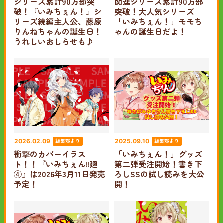
シリーズ累計90万部突
関連シリーズ累計90万部
破！『いみちぇん！』シ
突破！大人気シリーズ
リーズ続編主人公、藤原
「いみちぇん！」モモち
りんねちゃんの誕生日！
ゃんの誕生日だよ！
うれしいおしらせも♪
編集部より
編集部より
2026.02.09
2025.09.10
衝撃のカバーイラス
「いみちぇん！」グッズ
ト！！『いみちぇん!!廻
第二弾受注開始！書き下
④』は2026年3月11日発売
ろしSSの試し読みを大公
予定！
開！