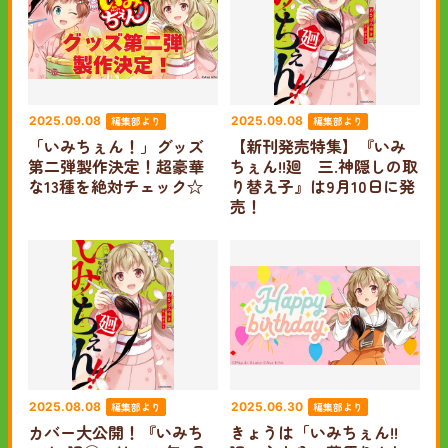
編集部より
編集部より
2025.09.08
2025.09.08
「いみちぇん！」グッズ
【新刊発売特集】『いみ
第二弾製作決定！超豪華
ちぇん!!廻 三.神隠しの取
な13種を絶対チェック☆
り替え子』は9月10日に発
売！
編集部より
編集部より
2025.08.08
2025.06.30
カバー大公開！『いみち
きょうは「いみちぇん!!