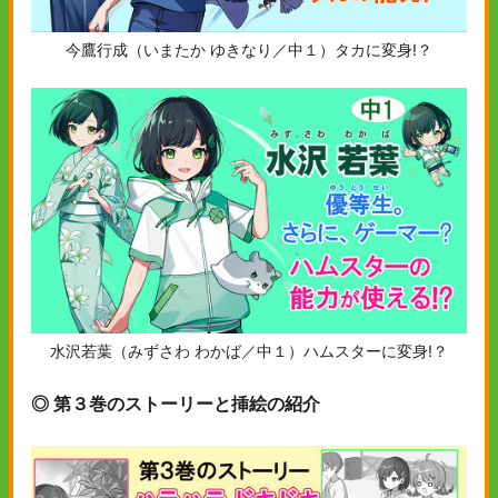
今鷹行成（いまたか ゆきなり／中１）タカに変身!？
水沢若葉（みずさわ わかば／中１）ハムスターに変身!？
◎ 第３巻のストーリーと挿絵の紹介