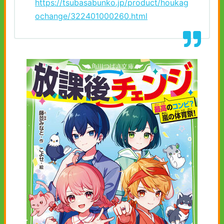
https://tsubasabunko.jp/product/houkag
ochange/322401000260.html