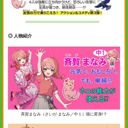
◎ 人物紹介
斉賀まなみ（さいが まなみ／中１）猫に変身!？