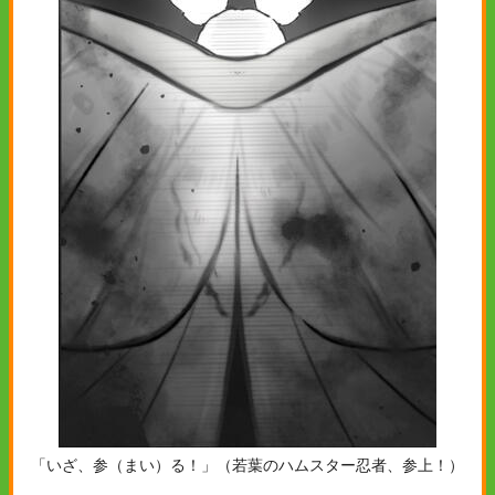
「いざ、参（まい）る！」（若葉のハムスター忍者、参上！）