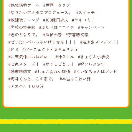
#絶体絶命ゲーム
#世界一クラブ
#なりたいアナタにプロデュース。
#スイッチ！
#放課後チェンジ
#100億円求人
#サキヨミ！
#学校の怪異談
#ふたりはニコイチ
#キャンペーン
#君のとなりで。
#探偵七音
#宇宙級初恋
#ぜったいバレちゃいけません！！！
#泣き虫スマッシュ！
#ＰＳ
#パーフェクト・セキュリティ
#お天気係におねがい！
#神スキル
#きょうふ小学校
#七色スターズ！
#かくしごとっ！
#呪ワレタ少年
#読書感想文
#しゅご☆れい探偵
#くいなちゃんはゾンビ
#海斗くんと、この家で。
#本当はこわい話
#アオハル１００％