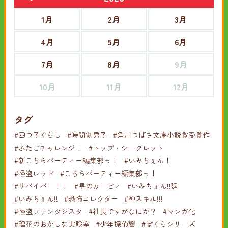
1月
2月
3月
4月
5月
6月
7月
8月
9月
10月
11月
12月
タグ
#四つ子ぐらし
#時間割男子
#角川つばさ文庫小説賞受賞作
#ふたごチャレンジ！
#トップ・シークレット
#新こちらパーティー編集部っ！
#いみちぇん！
#怪盗レッド
#こちらパーティー編集部っ！
#サバイバー！！
#星のカービィ
#いみちぇん!!廻
#いみちぇん!!
#恐怖コレクター
#神スキル!!!
#怪盗ファンタジスタ
#社長ですがなにか？
#マンガ化
#理花のおかしな実験室
#少年探偵響
#ぼくらシリーズ