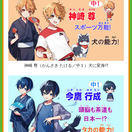
神崎 尊（かんざき たける／中１）犬に変身⁉