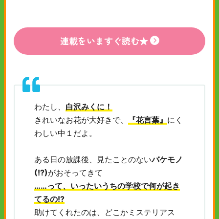
連載をいますぐ読む★
わたし、
白沢みくに！
きれいなお花が大好きで、
『花言葉』
にく
わしい中１だよ。
ある日の放課後、見たことのない
バケモノ
(!?)
がおそってきて
……って、いったいうちの学校で何が起き
てるの!?
助けてくれたのは、どこかミステリアス