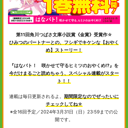
第11回角川つばさ文庫小説賞《金賞》受賞作☆
ひみつのパートナーとの、フシギでキケンな【おやく
め】ストーリー！
『はなバト！ 咲かせて守るヒミツのおやくめ!?』を
今だけまるごと読めちゃう、スペシャル連載がスター
ト！！
連載は毎日更新されるよ。
期間限定なのでぜったいに
チェックしてね☆
※全16回予定／2024年3月31日（日）23:59までの公
開です。