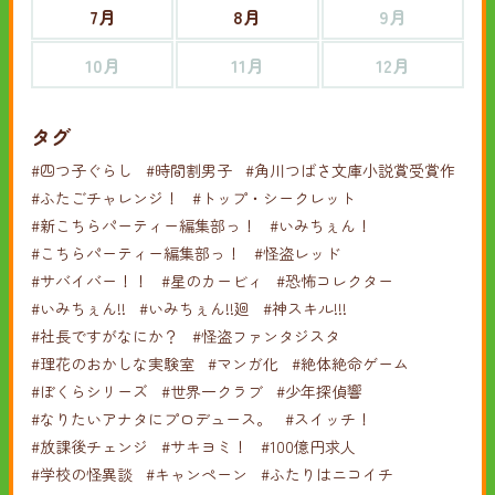
7月
8月
9月
10月
11月
12月
タグ
#四つ子ぐらし
#時間割男子
#角川つばさ文庫小説賞受賞作
#ふたごチャレンジ！
#トップ・シークレット
#新こちらパーティー編集部っ！
#いみちぇん！
#こちらパーティー編集部っ！
#怪盗レッド
#サバイバー！！
#星のカービィ
#恐怖コレクター
#いみちぇん!!
#いみちぇん!!廻
#神スキル!!!
#社長ですがなにか？
#怪盗ファンタジスタ
#理花のおかしな実験室
#マンガ化
#絶体絶命ゲーム
#ぼくらシリーズ
#世界一クラブ
#少年探偵響
#なりたいアナタにプロデュース。
#スイッチ！
#放課後チェンジ
#サキヨミ！
#100億円求人
#学校の怪異談
#キャンペーン
#ふたりはニコイチ