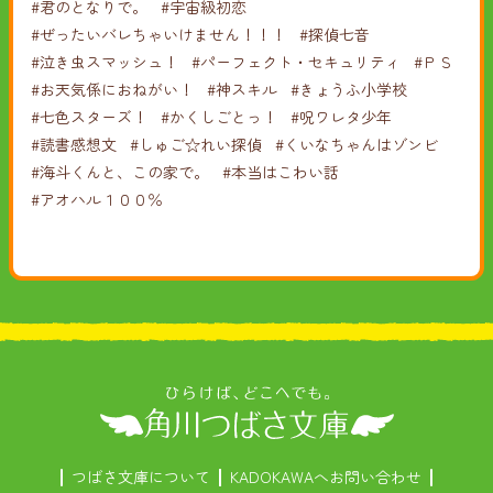
#君のとなりで。
#宇宙級初恋
#ぜったいバレちゃいけません！！！
#探偵七音
#泣き虫スマッシュ！
#パーフェクト・セキュリティ
#ＰＳ
#お天気係におねがい！
#神スキル
#きょうふ小学校
#七色スターズ！
#かくしごとっ！
#呪ワレタ少年
#読書感想文
#しゅご☆れい探偵
#くいなちゃんはゾンビ
#海斗くんと、この家で。
#本当はこわい話
#アオハル１００％
つばさ文庫について
KADOKAWAへお問い合わせ