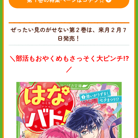
ぜったい見のがせない第２巻は、来月２月７
日発売！
＼部活もおやくめもさっそく大ピンチ!?
／