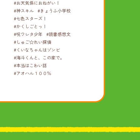
#お天気係におねがい！
#神スキル
#きょうふ小学校
#七色スターズ！
#かくしごとっ！
#呪ワレタ少年
#読書感想文
#しゅご☆れい探偵
#くいなちゃんはゾンビ
#海斗くんと、この家で。
#本当はこわい話
#アオハル１００％