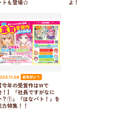
ントも登場☆
よ！
編集部より
023.11.08
【今年の受賞作はWで
金！】『社長ですがなに
か？①』『はなバト！』を
総力特集！！