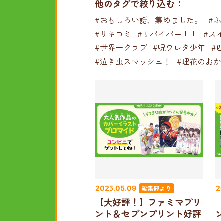
他のタグで絞り込む：
#おもしろい話、集めました。
#
#サキヨミ
#サバイバー！！
#ス
#世界一クラブ
#呪ワレタ少年
#
#泣き虫スマッシュ！
#理花のお
編集部より
2025.05.09
2
【大好評！】ファミマプリ
ント＆セブンプリント好評