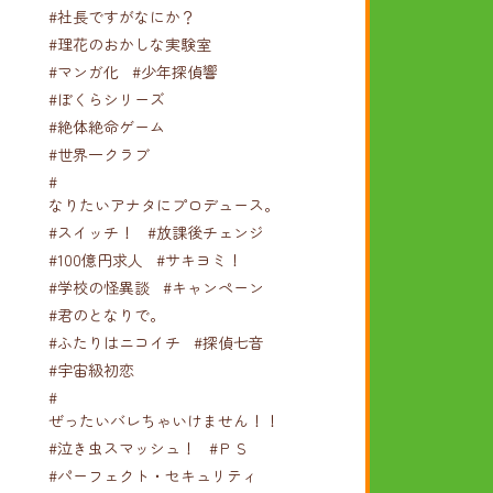
#社長ですがなにか？
#理花のおかしな実験室
#マンガ化
#少年探偵響
#ぼくらシリーズ
#絶体絶命ゲーム
#世界一クラブ
#
なりたいアナタにプロデュース。
#スイッチ！
#放課後チェンジ
#100億円求人
#サキヨミ！
#学校の怪異談
#キャンペーン
#君のとなりで。
#ふたりはニコイチ
#探偵七音
#宇宙級初恋
#
ぜったいバレちゃいけません！！！
#泣き虫スマッシュ！
#ＰＳ
#パーフェクト・セキュリティ