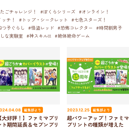
ふたごチャレンジ！
#ぼくらシリーズ
#オンライン！
イッチ！
#トップ・シークレット
#七色スターズ！
四つ子ぐらし
#怪盗レッド
#恐怖コレクター
#時間割男子
かしな実験室
#神スキル!!!
#絶体絶命ゲーム
編集部より
編集部より
024.04.08
2023.12.25
【大好評！】ファミマプリ
超パワーアップ！ファミマ
ント期間延長＆セブンプリ
プリントの種類が増えた