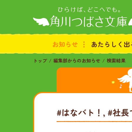
お知らせ
あたらしく出
トップ
編集部からのお知らせ
検索結果
#はなバト！, #社