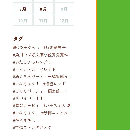
7月
8月
9月
10月
11月
12月
タグ
#四つ子ぐらし
#時間割男子
#角川つばさ文庫小説賞受賞作
#ふたごチャレンジ！
#トップ・シークレット
#新こちらパーティー編集部っ！
#いみちぇん！
#怪盗レッド
#こちらパーティー編集部っ！
#サバイバー！！
#星のカービィ
#いみちぇん!!廻
#いみちぇん!!
#恐怖コレクター
#神スキル!!!
#怪盗ファンタジスタ