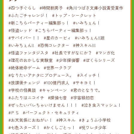
#四つ子ぐらし
#時間割男子
#角川つばさ文庫小説賞受賞作
#ふたごチャレンジ！
#トップ・シークレット
#新こちらパーティー編集部っ！
#いみちぇん！
#怪盗レッド
#こちらパーティー編集部っ！
#サバイバー！！
#星のカービィ
#いみちぇん!!廻
#いみちぇん!!
#恐怖コレクター
#神スキル!!!
#怪盗ファンタジスタ
#社長ですがなにか？
#マンガ化
#理花のおかしな実験室
#少年探偵響
#ぼくらシリーズ
#絶体絶命ゲーム
#世界一クラブ
#なりたいアナタにプロデュース。
#スイッチ！
#放課後チェンジ
#100億円求人
#サキヨミ！
#学校の怪異談
#キャンペーン
#君のとなりで。
#ふたりはニコイチ
#探偵七音
#宇宙級初恋
#ぜったいバレちゃいけません！！！
#泣き虫スマッシュ！
#ＰＳ
#パーフェクト・セキュリティ
#お天気係におねがい！
#神スキル
#きょうふ小学校
#七色スターズ！
#かくしごとっ！
#呪ワレタ少年