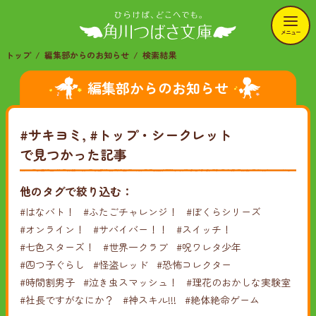
メニュー
トップ
編集部からのお知らせ
検索結果
編集部からのお知らせ
#サキヨミ, #トップ・シークレット
で見つかった記事
他のタグで絞り込む：
#はなバト！
#ふたごチャレンジ！
#ぼくらシリーズ
#オンライン！
#サバイバー！！
#スイッチ！
#七色スターズ！
#世界一クラブ
#呪ワレタ少年
#四つ子ぐらし
#怪盗レッド
#恐怖コレクター
#時間割男子
#泣き虫スマッシュ！
#理花のおかしな実験室
#社長ですがなにか？
#神スキル!!!
#絶体絶命ゲーム